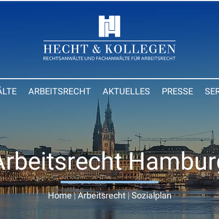
LTE
ARBEITSRECHT
AKTUELLES
PRESSE
SE
Arbeitsrecht Hambur
Home
|
Arbeitsrecht
|
Sozialplan