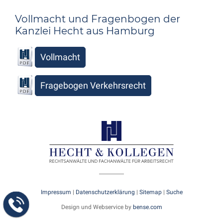
Vollmacht und Fragenbogen der
Kanzlei Hecht aus Hamburg
Vollmacht
Fragebogen Verkehrsrecht
Impressum
|
Datenschutzerklärung
|
Sitemap
|
Suche
Design und Webservice by
bense.com