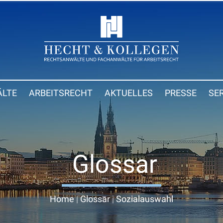
LTE
ARBEITSRECHT
AKTUELLES
PRESSE
SE
Glossar
Home
|
Glossar
|
Sozialauswahl